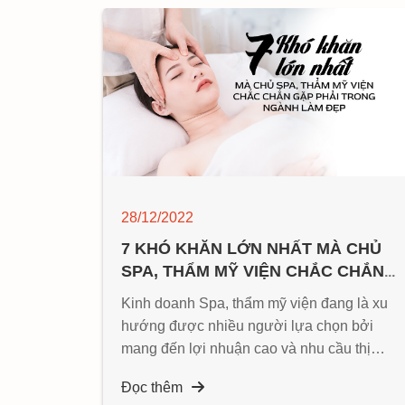
28/12/2022
7 KHÓ KHĂN LỚN NHẤT MÀ CHỦ
SPA, THẨM MỸ VIỆN CHẮC CHẮN
GẶP PHẢI TRONG NGÀNH LÀM ĐẸP
Kinh doanh Spa, thẩm mỹ viện đang là xu
hướng được nhiều người lựa chọn bởi
mang đến lợi nhuận cao và nhu cầu thị
trường không ngừng mở rộng...
Đọc thêm