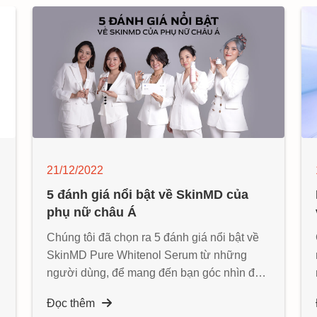
21/12/2022
5 đánh giá nổi bật về SkinMD của
phụ nữ châu Á
Chúng tôi đã chọn ra 5 đánh giá nổi bật về
SkinMD Pure Whitenol Serum từ những
người dùng, để mang đến bạn góc nhìn đa
chiều về sản phẩm trị nám đang rất được
Đọc thêm
yêu thích này.